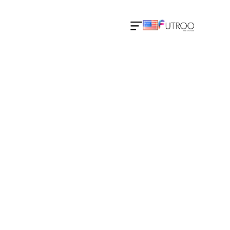
في فيوتروو، نؤمن أن كل إنجاز يستحق الاحتفال. من
المعارض العالمية إلى المؤتمرات التعليمية، يتميز مسارنا
بالابتكار، والتقدير، والعلاقات الهادفة. إن وصولنا إلى
نهائيات جوائز GESS يعد إنجازًا نفخر به ويبرز التزامنا
بتشكيل مستقبل التعلم التفاعلي. اكتشف بعضًا من أبرز
لحظاتنا وأحداثنا التي تعكس قصة فيوتروو على أرض