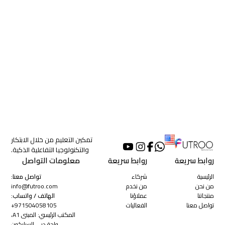
تمكين التعليم من خلال الابتكار
والتكنولوجيا التفاعلية الذكية.
روابط سريعة
روابط سريعة
معلومات التواصل
الرئيسية
شركاء
تواصل معنا:
من نحن
من نخدم
info@futroo.com
منتجاتنا
عملاؤنا
الهاتف / واتساب:
تواصل معنا
الفعاليات
971504058105
+
المكتب الرئيسي: المبنى A1،
واحة دبي للسيليكون